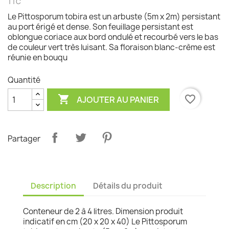
TTC
Le Pittosporum tobira est un arbuste (5m x 2m) persistant
au port érigé et dense. Son feuillage persistant est
oblongue coriace aux bord ondulé et recourbé vers le bas
de couleur vert très luisant. Sa floraison blanc-crème est
réunie en bouqu
Quantité

favorite_border
AJOUTER AU PANIER
Partager
Description
Détails du produit
Conteneur de 2 à 4 litres. Dimension produit
indicatif en cm (20 x 20 x 40) Le Pittosporum