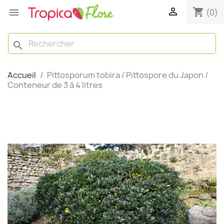

shopping_cart

(0)
search
Accueil
Pittosporum tobira / Pittospore du Japon /
Conteneur de 3 à 4 litres