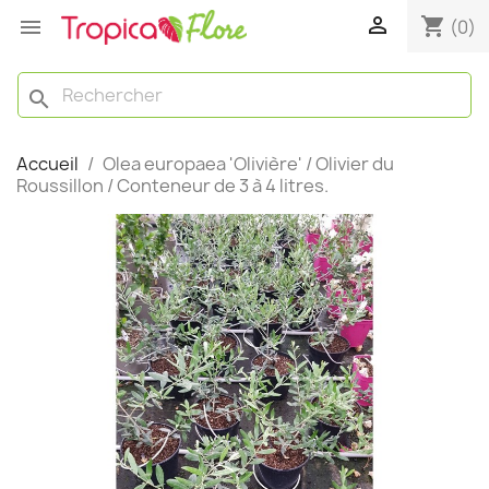

shopping_cart

(0)
search
Accueil
Olea europaea 'Olivière' / Olivier du
Roussillon / Conteneur de 3 à 4 litres.