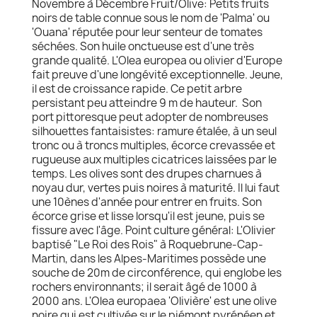
Novembre à Décembre Fruit/Olive: Petits fruits
noirs de table connue sous le nom de 'Palma' ou
'Ouana' réputée pour leur senteur de tomates
séchées. Son huile onctueuse est d'une très
grande qualité. L'Olea europea ou olivier d'Europe
fait preuve d'une longévité exceptionnelle. Jeune,
il est de croissance rapide. Ce petit arbre
persistant peu atteindre 9 m de hauteur. Son
port pittoresque peut adopter de nombreuses
silhouettes fantaisistes: ramure étalée, à un seul
tronc ou à troncs multiples, écorce crevassée et
rugueuse aux multiples cicatrices laissées par le
temps. Les olives sont des drupes charnues à
noyau dur, vertes puis noires à maturité. Il lui faut
une 10ènes d'année pour entrer en fruits. Son
écorce grise et lisse lorsqu'il est jeune, puis se
fissure avec l'âge. Point culture général: L'Olivier
baptisé "Le Roi des Rois" à Roquebrune-Cap-
Martin, dans les Alpes-Maritimes possède une
souche de 20m de circonférence, qui englobe les
rochers environnants; il serait âgé de 1000 à
2000 ans. L'Olea europaea 'Olivière' est une olive
noire qui est cultivée sur le piémont pyrénéen et