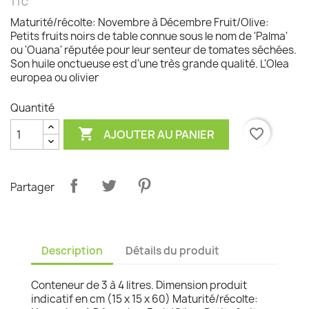
TTC
Maturité/récolte: Novembre à Décembre Fruit/Olive:
Petits fruits noirs de table connue sous le nom de 'Palma'
ou 'Ouana' réputée pour leur senteur de tomates séchées.
Son huile onctueuse est d'une très grande qualité. L'Olea
europea ou olivier
Quantité

favorite_border
AJOUTER AU PANIER
Partager
Description
Détails du produit
Conteneur de 3 à 4 litres. Dimension produit
indicatif en cm (15 x 15 x 60) Maturité/récolte: