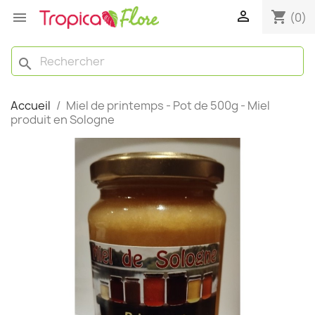

shopping_cart

(0)
search
Accueil
Miel de printemps - Pot de 500g - Miel
produit en Sologne