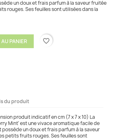
ssède un doux et frais parfum à la saveur fruitée
ts rouges. Ses feuilles sont utilisées dans la
favorite_border
 AU PANIER
ls du produit
sion produit indicatif en cm (7 x 7 x 10) La
ry Mint' est une vivace aromatique facile de
rt possède un doux et frais parfum à la saveur
s petits fruits rouges. Ses feuilles sont