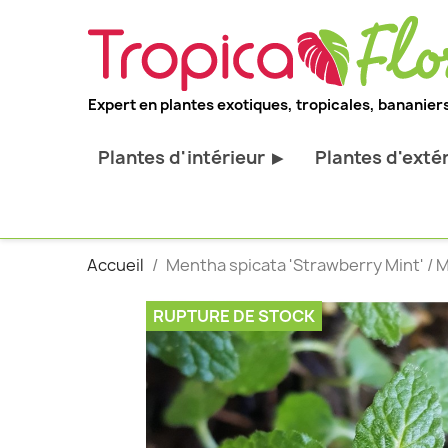
Expert en plantes exotiques, tropicales, bananiers
Plantes d'intérieur
Plantes d'exté
▶
Toutes les plantes d'intérieur
Toutes les pl
Plantes pour bureau
Bananiers ru
Accueil
Mentha spicata 'Strawberry Mint' / 
Palmier d'intérieur
Palmiers rus
Cactus & Succulentes
Orchidées ru
RUPTURE DE STOCK
Sujets d'exception
Plantes et ar
décoratif
Plantes grim
Fourgères