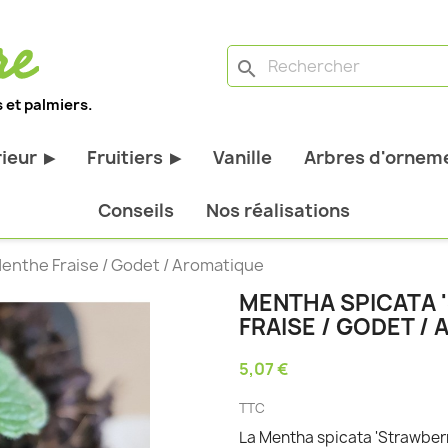
search
 et palmiers.
rieur
Fruitiers
Vanille
Arbres d'orneme
▶
▶
antes d'extérieur
Tous les fruitiers
Conseils
Nos réalisations
stiques
Arbres et arbustes fruitiers
Menthe Fraise / Godet / Aromatique
tiques
Agrumes
MENTHA SPICATA 
stiques
Fruitiers nains
FRAISE / GODET /
bustes à feuillage
Fruitiers Colonnaires
5,07 €
pantes
TTC
La Mentha spicata 'Strawberr