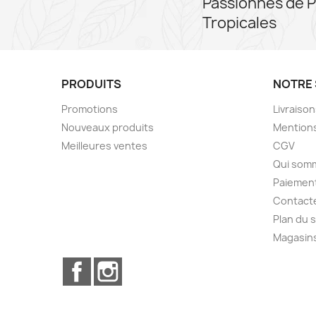
Passionnés de P
Tropicales
PRODUITS
NOTRE 
Promotions
Livraiso
Nouveaux produits
Mentions
Meilleures ventes
CGV
Qui som
Paiement
Contact
Plan du s
Magasin
Facebook
Instagram