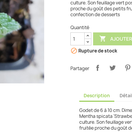
culture. Son feuillage vert po
proche du goût des petits frui
graminées
confection de desserts
Quantité

AJOUTER

Rupture de stock
Partager
Description
Détai
Godet de 6 à 10 cm. Dimen
Mentha spicata 'Strawber
culture. Son feuillage ve
fruitée proche du goût de