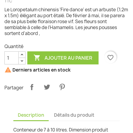
TTC
Le Loropetalum chinensis 'Fire dance' est un arbuste (1.2m
x 1.5m) élégant au port étalé. De février à mai, il se parera
de sa plus belle floraison rose vif. Ses fleurs sont
semblable à celle de l'Hamamelis. Les jeunes pousses
sortent d'abord ,
Quantité

favorite_border
AJOUTER AU PANIER

Derniers articles en stock
Partager
Description
Détails du produit
Conteneur de 7 à 10 litres. Dimension produit