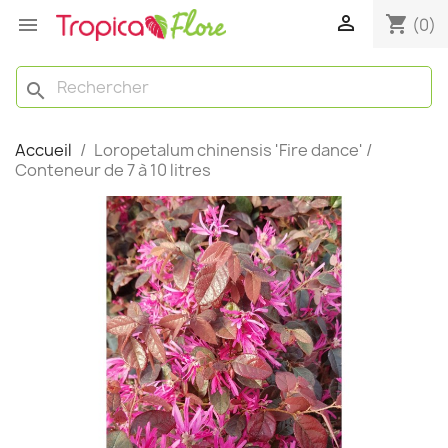

shopping_cart

(0)
search
Accueil
Loropetalum chinensis 'Fire dance' /
Conteneur de 7 à 10 litres