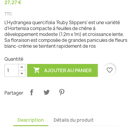
27,27 €
TTC
L'Hydrangea quercifolia 'Ruby Slippers' est une variété
d'Hortensia compacte à feuilles de chêne à
développement modeste (1.2m x 1m) et croissance lente.
Sa floraison est composée de grandes panicules de fleurs
blanc-crème se teintent rapidement de ros
Quantité

favorite_border
AJOUTER AU PANIER
Partager
Description
Détails du produit