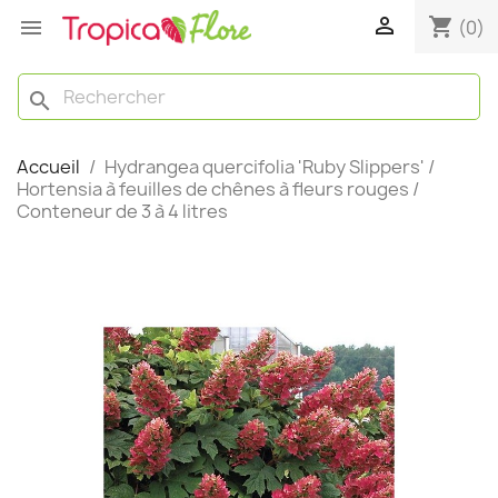

shopping_cart

(0)
search
Accueil
Hydrangea quercifolia 'Ruby Slippers' /
Hortensia à feuilles de chênes à fleurs rouges /
Conteneur de 3 à 4 litres