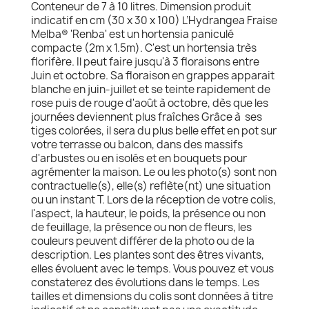
Conteneur de 7 à 10 litres. Dimension produit
indicatif en cm (30 x 30 x 100) L’Hydrangea Fraise
Melba® 'Renba' est un hortensia paniculé
compacte (2m x 1.5m). C'est un hortensia très
florifère. Il peut faire jusqu'à 3 floraisons entre
Juin et octobre. Sa floraison en grappes apparait
blanche en juin-juillet et se teinte rapidement de
rose puis de rouge d'août à octobre, dès que les
journées deviennent plus fraîches Grâce à ses
tiges colorées, il sera du plus belle effet en pot sur
votre terrasse ou balcon, dans des massifs
d'arbustes ou en isolés et en bouquets pour
agrémenter la maison. Le ou les photo(s) sont non
contractuelle(s), elle(s) reflète(nt) une situation
ou un instant T. Lors de la réception de votre colis,
l'aspect, la hauteur, le poids, la présence ou non
de feuillage, la présence ou non de fleurs, les
couleurs peuvent différer de la photo ou de la
description. Les plantes sont des êtres vivants,
elles évoluent avec le temps. Vous pouvez et vous
constaterez des évolutions dans le temps. Les
tailles et dimensions du colis sont données à titre