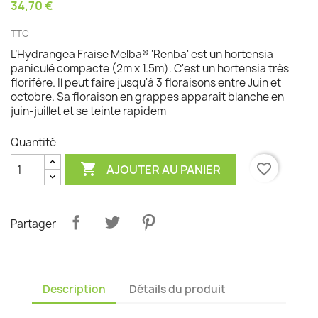
34,70 €
TTC
L’Hydrangea Fraise Melba® 'Renba' est un hortensia
paniculé compacte (2m x 1.5m). C'est un hortensia très
florifère. Il peut faire jusqu'à 3 floraisons entre Juin et
octobre. Sa floraison en grappes apparait blanche en
juin-juillet et se teinte rapidem
Quantité

favorite_border
AJOUTER AU PANIER
Partager
Description
Détails du produit