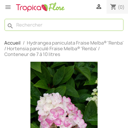

shopping_cart

(0)
search
Accueil
Hydrangea paniculata Fraise Melba® 'Renba'
/ Hortensia paniculé Fraise Melba® 'Renba' /
Conteneur de 7 à 10 litres