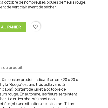
let à octobre de nombreuses boules de fleurs rouge.
tent de vert clair avant de sécher.
favorite_border
 AU PANIER
ls du produit
s. Dimension produit indicatif en cm (20 x 20 x
lla 'Rouge' est une très belle variété
 x 1.5m) portant de juillet à octobre de
urs rouge. En automne, les fleurs se teintent
cher. Le ou les photo(s) sont non
reflète(nt) une situation ou un instant T. Lors