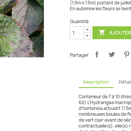
(1.5m x 1.5m) portant de juil
En automne les fleurs se tein
graminées
Quantité

AJOUTER
Partager
Description
Détai
Conteneur de 7 à 10 litre
60) L'Hydrangea macrophy
d'hortensia arbustif (1.5m
nombreuses boules de fle
de vert clair avant de sé
contractuelle(s), elle(s) 