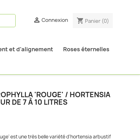

Connexion
shopping_cart
Panier
(0)
nt et d'alignement
Roses éternelles
PHYLLA 'ROUGE' / HORTENSIA
R DE 7 À 10 LITRES
e' est une très belle variété d'hortensia arbustif