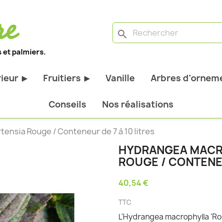
search
 et palmiers.
rieur
Fruitiers
Vanille
Arbres d'orneme
▶
▶
antes d'extérieur
Tous les fruitiers
Conseils
Nos réalisations
stiques
Arbres et arbustes fruitiers
ensia Rouge / Conteneur de 7 à 10 litres
tiques
Agrumes
HYDRANGEA MACRO
stiques
Fruitiers nains
ROUGE / CONTENEU
bustes à feuillage
Fruitiers Colonnaires
40,54 €
pantes
TTC
L'Hydrangea macrophylla 'Roug