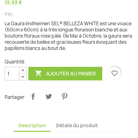
15,93 €
TTC
La Gaura lindheimeri SEL® BELLEZA WHITE est une vivace
(60cm x 60cm) à la très longue floraison blanche et aux
boutons floraux rose pâle. De Mai à Octobre, la gaura sera
recouverte de belles et gracieuses fleurs évoquant des
papillons blancs au bout de,
Quantité

favorite_border
AJOUTER AU PANIER
Partager
Description
Détails du produit