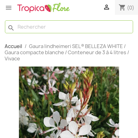

shopping_cart

(0)
search
Accueil
Gaura lindheimeri SEL® BELLEZA WHITE /
Gaura compacte blanche / Conteneur de 3 à 4 litres /
Vivace