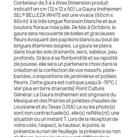
Conteneur de 3 à 4 litres Dimension produit
indicatif en cm (12 x 12 x 50) La Gaura lindheimeri
SEL® BELLEZA WHITE est une vivace (60cm x
60cm) à la très longue floraison blanche et aux
boutons floraux rose pâle. De Mai à Octobre, la
gaura sera recouverte de belles et gracieuses
fleurs évoquant des papillons blancs au bout de
longues étamines souples. La gaura se plaira
dans tous les sols drainants, secs, sableux, peu
profonds. Grâce à sa floribondité et sa rapidité
de pousse, elle sera un partenaire choix dans la
création et la confection de vos massifs, plate-
bandes, compositions de jardinières et potées
fleuris. Cette gaura est rustique jusqu'à -15°C (
Voir plus en terre drainante) Point Culture
Général: La Gaura lindheimeri est originaire du
Mexique et des Prairies et pinèdes chaudes de
Louisiane et du Texas (USA) La ou les photo(s)
sont non contractuelle(s), elle(s) reflète(nt) une
situation ou un instant T. Lors de la réception de
votre colis, l'aspect, la hauteur, le poids, la
présence ou non de feuillage, la présence ou non