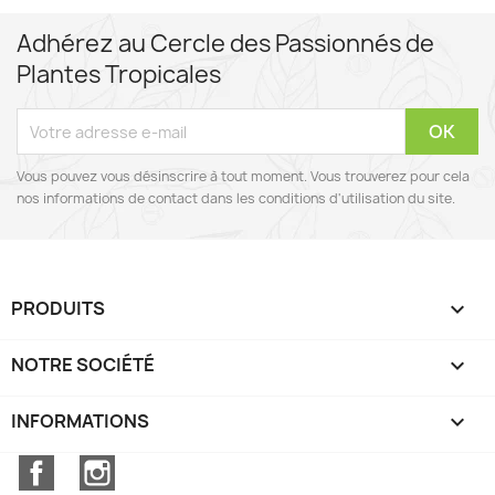
Adhérez au Cercle des Passionnés de
Plantes Tropicales
Vous pouvez vous désinscrire à tout moment. Vous trouverez pour cela
nos informations de contact dans les conditions d'utilisation du site.
PRODUITS

NOTRE SOCIÉTÉ

INFORMATIONS
keyboard_arrow_down
Facebook
Instagram