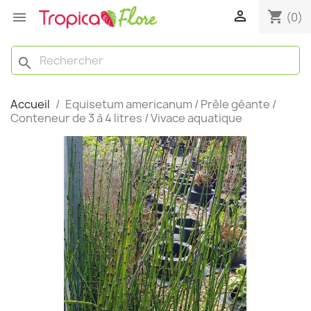

shopping_cart

(0)
search
Accueil
Equisetum americanum / Prêle géante /
Conteneur de 3 à 4 litres / Vivace aquatique