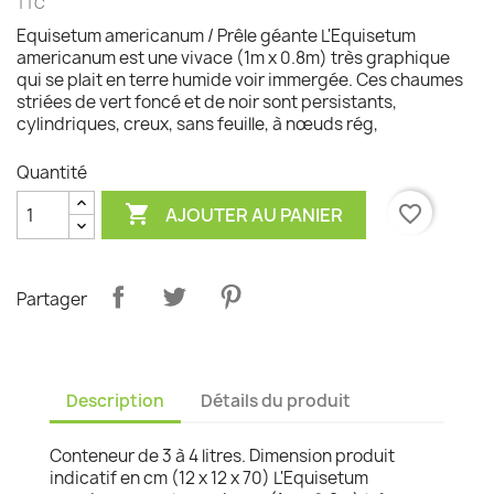
TTC
Equisetum americanum / Prêle géante L'Equisetum
americanum est une vivace (1m x 0.8m) très graphique
qui se plait en terre humide voir immergée. Ces chaumes
striées de vert foncé et de noir sont persistants,
cylindriques, creux, sans feuille, à nœuds rég,
Quantité

favorite_border
AJOUTER AU PANIER
Partager
Description
Détails du produit
Conteneur de 3 à 4 litres. Dimension produit
indicatif en cm (12 x 12 x 70) L'Equisetum