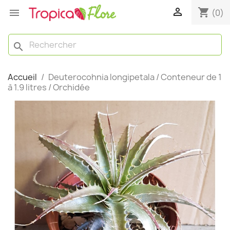

shopping_cart

(0)
search
Accueil
Deuterocohnia longipetala / Conteneur de 1
à 1.9 litres / Orchidée