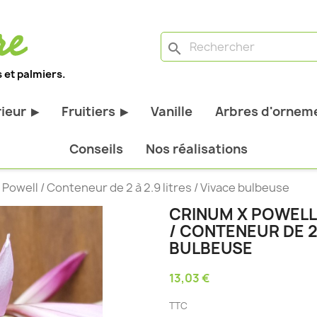
search
 et palmiers.
rieur
Fruitiers
Vanille
Arbres d'orneme
▶
▶
antes d'extérieur
Tous les fruitiers
Conseils
Nos réalisations
stiques
Arbres et arbustes fruitiers
e Powell / Conteneur de 2 à 2.9 litres / Vivace bulbeuse
tiques
Agrumes
CRINUM X POWELLI
stiques
Fruitiers nains
/ CONTENEUR DE 2 
bustes à feuillage
Fruitiers Colonnaires
BULBEUSE
13,03 €
pantes
TTC