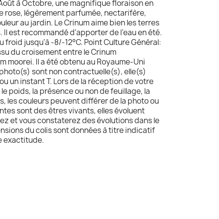
'Août à Octobre, une magnifique floraison en
e rose, légèrement parfumée, nectarifère,
uleur au jardin. Le Crinum aime bien les terres
. Il est recommandé d'apporter de l’eau en été.
u froid jusqu'à -8/-12°C. Point Culture Général:
issu du croisement entre le Crinum
m moorei. Il a été obtenu au Royaume-Uni
 photo(s) sont non contractuelle(s), elle(s)
ou un instant T. Lors de la réception de votre
, le poids, la présence ou non de feuillage, la
, les couleurs peuvent différer de la photo ou
ntes sont des êtres vivants, elles évoluent
ez et vous constaterez des évolutions dans le
ensions du colis sont données à titre indicatif
e exactitude.