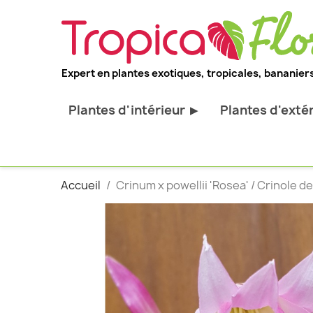
Expert en plantes exotiques, tropicales, bananiers
Plantes d'intérieur
Plantes d'exté
▶
Toutes les plantes d'intérieur
Toutes les pl
Plantes pour bureau
Bananiers ru
Accueil
Crinum x powellii 'Rosea' / Crinole d
Palmier d'intérieur
Palmiers rus
Cactus & Succulentes
Orchidées ru
Sujets d'exception
Plantes et ar
décoratif
Plantes grim
Fourgères