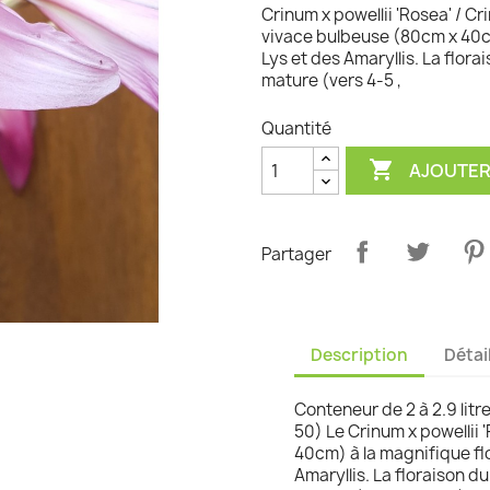
Crinum x powellii 'Rosea' / Cr
graminées
vivace bulbeuse (80cm x 40cm
Lys et des Amaryllis. La flor
mature (vers 4-5 ,
Quantité

AJOUTER
Partager
Description
Détai
Conteneur de 2 à 2.9 litr
50) Le Crinum x powellii
40cm) à la magnifique flo
Amaryllis. La floraison d