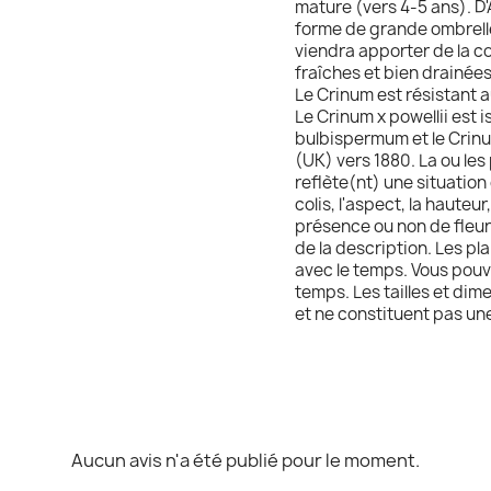
mature (vers 4-5 ans). D
forme de grande ombrell
viendra apporter de la co
fraîches et bien drainées
Le Crinum est résistant a
Le Crinum x powellii est 
bulbispermum et le Crinu
(UK) vers 1880. La ou les
reflète(nt) une situation 
colis, l'aspect, la hauteur
présence ou non de fleurs
de la description. Les pla
avec le temps. Vous pouv
temps. Les tailles et dim
et ne constituent pas un
Aucun avis n'a été publié pour le moment.