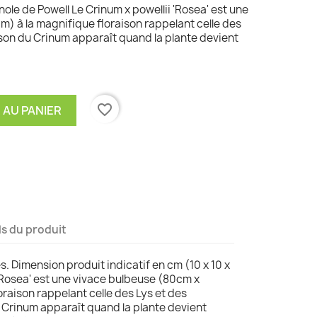
inole de Powell Le Crinum x powellii 'Rosea' est une
) à la magnifique floraison rappelant celle des
aison du Crinum apparaît quand la plante devient
favorite_border
 AU PANIER
ls du produit
es. Dimension produit indicatif en cm (10 x 10 x
 'Rosea' est une vivace bulbeuse (80cm x
raison rappelant celle des Lys et des
u Crinum apparaît quand la plante devient