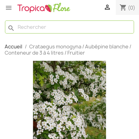

shopping_cart

(0)
search
Accueil
Crataegus monogyna / Aubépine blanche /
Conteneur de 3 à 4 litres / Fruitier