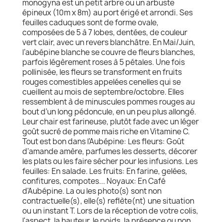
monogyna est un petit arbre ou un arbuste
épineux (10m x 8m) au port érigé et arrondi. Ses
feuilles caduques sont de forme ovale,
composées de 5 à 7 lobes, dentées, de couleur
vert clair, avec un revers blanchâtre. En Mai/Juin,
l’aubépine blanche se couvre de fleurs blanches,
parfois légèrement roses à 5 pétales. Une fois
pollinisée, les fleurs se transforment en fruits
rouges comestibles appelées cenelles qui se
cueillent au mois de septembre/octobre. Elles
ressemblent à de minuscules pommes rouges au
bout d’un long pédoncule, en un peu plus allongé.
Leur chair est farineuse, plutôt fade avec un léger
goût sucré de pomme mais riche en Vitamine C.
Tout est bon dans l'Aubépine: Les fleurs: Goût
d’amande amère, parfumes les desserts, décorer
les plats ou les faire sécher pour les infusions. Les
feuilles: En salade. Les fruits: En farine, gelées,
confitures, compotes... Noyaux: En Café
d'Aubépine. La ou les photo(s) sont non
contractuelle(s), elle(s) reflète(nt) une situation
ou un instant T. Lors de la réception de votre colis,
l'aspect, la hauteur, le poids, la présence ou non