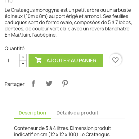
TTC
Le Crataegus monogyna est un petit arbre ou un arbuste
épineux (10m x 8m) au port érigé et arrondi. Ses feuilles
caduques sont de forme ovale, composées de 5 à 7 lobes,
dentées, de couleur vert clair, avec un revers blanchâtre.
En Mai/Juin, l’aubépine,
Quantité

favorite_border
AJOUTER AU PANIER
Partager
Description
Détails du produit
Conteneur de 3 à 4 litres. Dimension produit
indicatif en cm (12 x 12 x 100) Le Crataegus