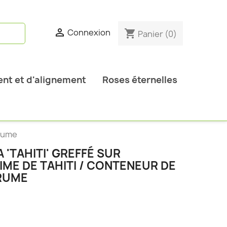

Connexion
shopping_cart
Panier
(0)
nt et d'alignement
Roses éternelles
grume
A 'TAHITI' GREFFÉ SUR
IME DE TAHITI / CONTENEUR DE
GRUME