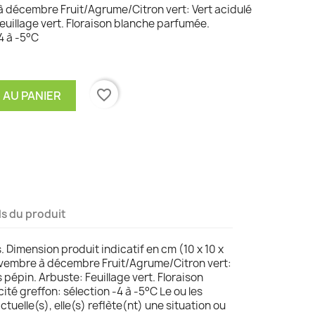
 décembre Fruit/Agrume/Citron vert: Vert acidulé
euillage vert. Floraison blanche parfumée.
4 à -5°C
favorite_border
 AU PANIER
ls du produit
s. Dimension produit indicatif en cm (10 x 10 x
ovembre à décembre Fruit/Agrume/Citron vert:
s pépin. Arbuste: Feuillage vert. Floraison
té greffon: sélection -4 à -5°C Le ou les
tuelle(s), elle(s) reflète(nt) une situation ou