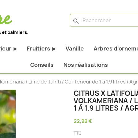
search
 et palmiers.
rieur
Fruitiers
Vanille
Arbres d'orneme
▶
▶
antes d'extérieur
Tous les fruitiers
Conseils
Nos réalisations
stiques
Arbres et arbustes fruitiers
Volkameriana / Lime de Tahiti / Conteneur de 1 à 1.9 litres / A
tiques
Agrumes
CITRUS X LATIFOLI
stiques
Fruitiers nains
VOLKAMERIANA / L
bustes à feuillage
Fruitiers Colonnaires
1 À 1.9 LITRES / A
22,92 €
pantes
TTC