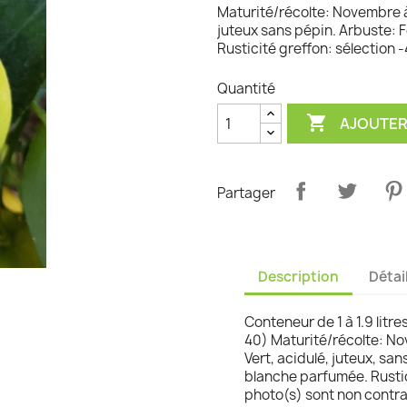
Maturité/récolte: Novembre à
graminées
juteux sans pépin. Arbuste: F
Rusticité greffon: sélection -
Quantité

AJOUTER
Partager
Description
Détai
Conteneur de 1 à 1.9 litre
40) Maturité/récolte: N
Vert, acidulé, juteux, san
blanche parfumée. Rustici
photo(s) sont non contrac