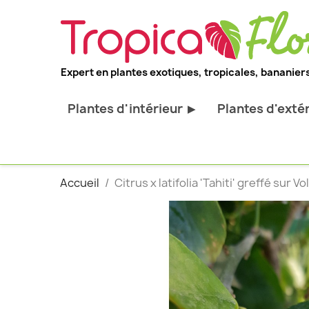
Expert en plantes exotiques, tropicales, bananiers
Plantes d'intérieur
Plantes d'exté
▶
Toutes les plantes d'intérieur
Toutes les pl
Plantes pour bureau
Bananiers ru
Accueil
Citrus x latifolia 'Tahiti' greffé sur 
Palmier d'intérieur
Palmiers rus
Cactus & Succulentes
Orchidées ru
Sujets d'exception
Plantes et ar
décoratif
Plantes grim
Fourgères