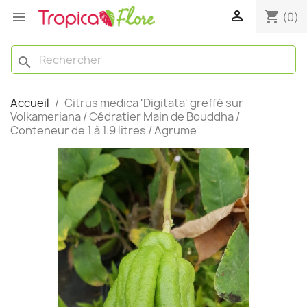

shopping_cart

(0)
search
Accueil
Citrus medica 'Digitata' greffé sur
Volkameriana / Cédratier Main de Bouddha /
Conteneur de 1 à 1.9 litres / Agrume