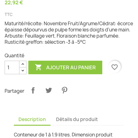
22,92 €
TTC
Maturité/récolte: Novembre Fruit/Agrume/Cédrat: écorce
épaisse dépourvus de pulpe forme les doigts d'une main.
Arbuste: Feuillage vert. Floraison blanche parfumée.
Rusticité greffon: sélection -3 à -5°C
Quantité

favorite_border
AJOUTER AU PANIER
Partager
Description
Détails du produit
Conteneur de 1 à 1.9 litres. Dimension produit