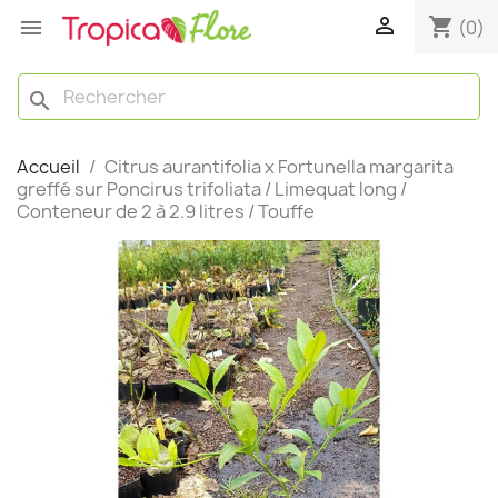

shopping_cart

(0)
search
Accueil
Citrus aurantifolia x Fortunella margarita
greffé sur Poncirus trifoliata / Limequat long /
Conteneur de 2 à 2.9 litres / Touffe