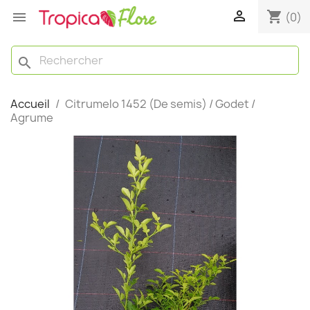

shopping_cart

(0)
search
Accueil
Citrumelo 1452 (De semis) / Godet /
Agrume