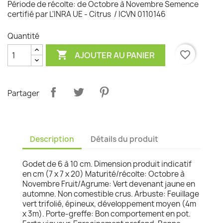
Période de récolte: de Octobre à Novembre Semence
certifié par L'INRA UE - Citrus / ICVN 0110146
Quantité

favorite_border
AJOUTER AU PANIER
Partager
Description
Détails du produit
Godet de 6 à 10 cm. Dimension produit indicatif
en cm (7 x 7 x 20) Maturité/récolte: Octobre à
Novembre Fruit/Agrume: Vert devenant jaune en
automne. Non comestible crus. Arbuste: Feuillage
vert trifolié, épineux, développement moyen (4m
x 3m). Porte-greffe: Bon comportement en pot.