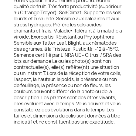
Forte vigueur. Enracinement profond. Bonne
qualité de fruit. Très forte productivité (supérieur
au Citrange Troyer). Sol/Climat: Supporte les sols
lourds et la salinité. Sensible aux calcaires et aux
stress hydriques. Préfère les sols acides,
drainants et frais. Maladie: Tolérant à la maladie a
viroïde, Exorcortis. Résistant au Phytophthora.
Sensible aux Tatter Leaf, Blight, aux nématodes
des agrumes, à la Tristeza. Rusticité: -12 à -15°C.
Semence certifié par L'INRA UE - Citrus / SRA des
lots sur demande Le ou les photo(s) sont non
contractuelle(s), elle(s) reflète(nt) une situation
ou un instant T. Lors de la réception de votre colis,
l'aspect, la hauteur, le poids, la présence ou non
de feuillage, la présence ou non de fleurs, les
couleurs peuvent différer de la photo ou de la
description. Les plantes sont des êtres vivants,
elles évoluent avec le temps. Vous pouvez et vous
constaterez des évolutions dans le temps. Les
tailles et dimensions du colis sont données à titre
indicatif et ne constituent pas une exactitude.