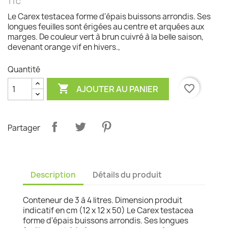
TTC
Le Carex testacea forme d'épais buissons arrondis. Ses
longues feuilles sont érigées au centre et arquées aux
marges. De couleur vert à brun cuivré à la belle saison,
devenant orange vif en hivers.,
Quantité

favorite_border
AJOUTER AU PANIER
Partager
Description
Détails du produit
Conteneur de 3 à 4 litres. Dimension produit
indicatif en cm (12 x 12 x 50) Le Carex testacea
forme d'épais buissons arrondis. Ses longues