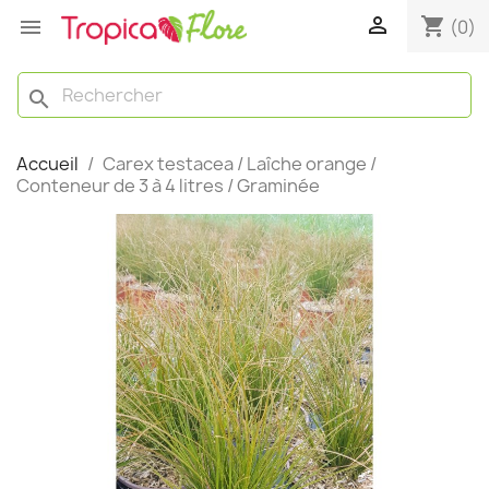

shopping_cart

(0)
search
Accueil
Carex testacea / Laîche orange /
Conteneur de 3 à 4 litres / Graminée