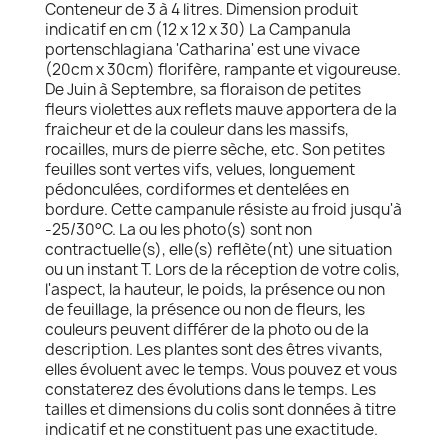
Conteneur de 3 à 4 litres. Dimension produit
indicatif en cm (12 x 12 x 30) La Campanula
portenschlagiana 'Catharina' est une vivace
(20cm x 30cm) florifère, rampante et vigoureuse.
De Juin à Septembre, sa floraison de petites
fleurs violettes aux reflets mauve apportera de la
fraicheur et de la couleur dans les massifs,
rocailles, murs de pierre sèche, etc. Son petites
feuilles sont vertes vifs, velues, longuement
pédonculées, cordiformes et dentelées en
bordure. Cette campanule résiste au froid jusqu'à
-25/30°C. La ou les photo(s) sont non
contractuelle(s), elle(s) reflète(nt) une situation
ou un instant T. Lors de la réception de votre colis,
l'aspect, la hauteur, le poids, la présence ou non
de feuillage, la présence ou non de fleurs, les
couleurs peuvent différer de la photo ou de la
description. Les plantes sont des êtres vivants,
elles évoluent avec le temps. Vous pouvez et vous
constaterez des évolutions dans le temps. Les
tailles et dimensions du colis sont données à titre
indicatif et ne constituent pas une exactitude.