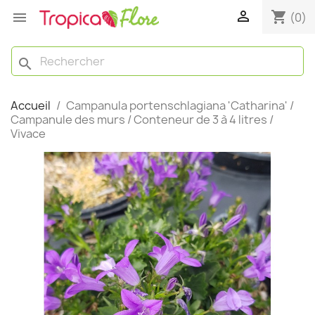

shopping_cart

(0)
search
Accueil
Campanula portenschlagiana 'Catharina' /
Campanule des murs / Conteneur de 3 à 4 litres /
Vivace