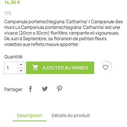
14,96 €
TTC
Campanula portenschlagiana 'Catharina' / Campanule des
murs La Campanula portenschlagiana 'Catharina' est une
vivace (20cm x 30cm) florifère, rampante et vigoureuse.
De Juin à Septembre, sa floraison de petites fleurs
violettes aux reflets mauve apporter,
Quantité

favorite_border
AJOUTER AU PANIER
Partager
Description
Détails du produit