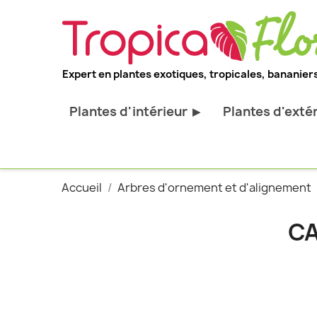
Expert en plantes exotiques, tropicales, bananiers
Plantes d'intérieur
Plantes d'exté
▶
Toutes les plantes d'intérieur
Toutes les pl
Plantes pour bureau
Bananiers ru
Accueil
Arbres d'ornement et d'alignement
Palmier d'intérieur
Palmiers rus
Cactus & Succulentes
Orchidées ru
C
Sujets d'exception
Plantes et ar
décoratif
Plantes grim
Fourgères