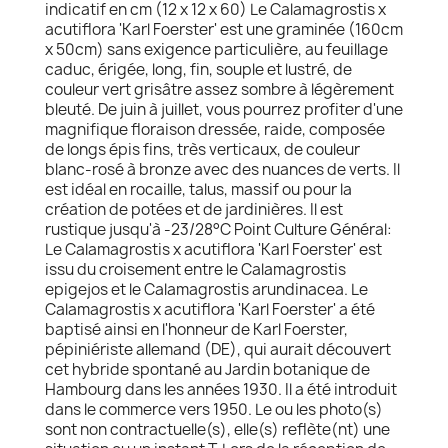
indicatif en cm (12 x 12 x 60) Le Calamagrostis x
acutiflora 'Karl Foerster' est une graminée (160cm
x 50cm) sans exigence particulière, au feuillage
caduc, érigée, long, fin, souple et lustré, de
couleur vert grisâtre assez sombre à légèrement
bleuté. De juin à juillet, vous pourrez profiter d'une
magnifique floraison dressée, raide, composée
de longs épis fins, très verticaux, de couleur
blanc-rosé à bronze avec des nuances de verts. Il
est idéal en rocaille, talus, massif ou pour la
création de potées et de jardinières. Il est
rustique jusqu'à -23/28°C Point Culture Général:
Le Calamagrostis x acutiflora 'Karl Foerster' est
issu du croisement entre le Calamagrostis
epigejos et le Calamagrostis arundinacea. Le
Calamagrostis x acutiflora 'Karl Foerster' a été
baptisé ainsi en l'honneur de Karl Foerster,
pépiniériste allemand (DE), qui aurait découvert
cet hybride spontané au Jardin botanique de
Hambourg dans les années 1930. Il a été introduit
dans le commerce vers 1950. Le ou les photo(s)
sont non contractuelle(s), elle(s) reflète(nt) une