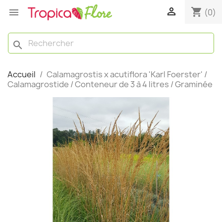

shopping_cart

(0)
search
Accueil
Calamagrostis x acutiflora 'Karl Foerster' /
Calamagrostide / Conteneur de 3 à 4 litres / Graminée