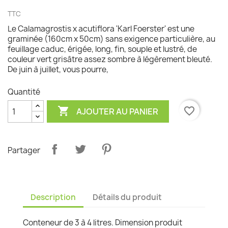
TTC
Le Calamagrostis x acutiflora 'Karl Foerster' est une
graminée (160cm x 50cm) sans exigence particulière, au
feuillage caduc, érigée, long, fin, souple et lustré, de
couleur vert grisâtre assez sombre à légèrement bleuté.
De juin à juillet, vous pourre,
Quantité

favorite_border
AJOUTER AU PANIER
Partager
Description
Détails du produit
Conteneur de 3 à 4 litres. Dimension produit