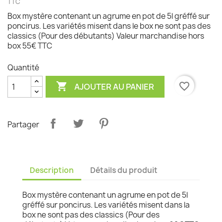
TTC
Box mystère contenant un agrume en pot de 5l gréffé sur
poncirus. Les variétés misent dans le box ne sont pas des
classics (Pour des débutants) Valeur marchandise hors
box 55€ TTC
Quantité

favorite_border
AJOUTER AU PANIER
Partager
Description
Détails du produit
Box mystère contenant un agrume en pot de 5l
gréffé sur poncirus. Les variétés misent dans la
box ne sont pas des classics (Pour des