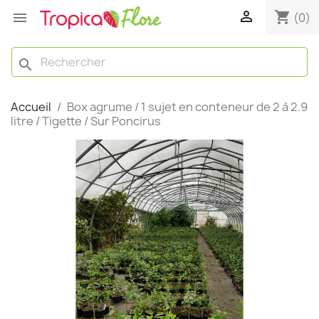

shopping_cart

(0)
search
Accueil
Box agrume / 1 sujet en conteneur de 2 à 2.9
litre / Tigette / Sur Poncirus