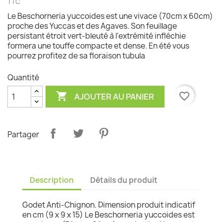
TTC
Le Beschorneria yuccoides est une vivace (70cm x 60cm)
proche des Yuccas et des Agaves. Son feuillage
persistant étroit vert-bleuté à l'extrémité infléchie
formera une touffe compacte et dense. En été vous
pourrez profitez de sa floraison tubula
Quantité

favorite_border
AJOUTER AU PANIER
Partager
Description
Détails du produit
Godet Anti-Chignon. Dimension produit indicatif
en cm (9 x 9 x 15) Le Beschorneria yuccoides est