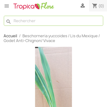

shopping_cart

(0)
search
Accueil
Beschorneria yuccoides / Lis du Mexique /
Godet Anti-Chignon/ Vivace