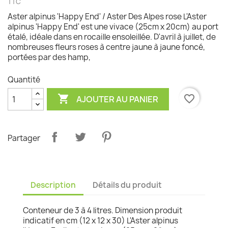
TTC
Aster alpinus 'Happy End' / Aster Des Alpes rose L'Aster
alpinus 'Happy End' est une vivace (25cm x 20cm) au port
étalé, idéale dans en rocaille ensoleillée. D'avril à juillet, de
nombreuses fleurs roses à centre jaune à jaune foncé,
portées par des hamp,
Quantité

favorite_border
AJOUTER AU PANIER
Partager
Description
Détails du produit
Conteneur de 3 à 4 litres. Dimension produit
indicatif en cm (12 x 12 x 30) L'Aster alpinus