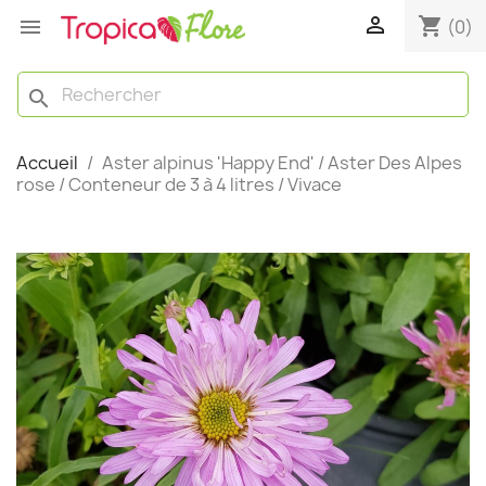

shopping_cart

(0)
search
Accueil
Aster alpinus 'Happy End' / Aster Des Alpes
rose / Conteneur de 3 à 4 litres / Vivace