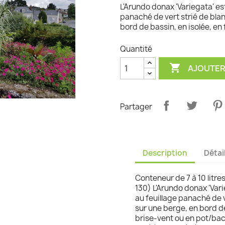
L'Arundo donax 'Variegata' es
graminées
panaché de vert strié de blan
bord de bassin, en isolée, en
Quantité

AJOUTER
Partager
Description
Détai
Conteneur de 7 à 10 litre
130) L'Arundo donax 'Var
au feuillage panaché de v
sur une berge, en bord de
brise-vent ou en pot/bac.