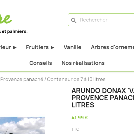
search
 et palmiers.
rieur
Fruitiers
Vanille
Arbres d'orneme
▶
▶
antes d'extérieur
Tous les fruitiers
Conseils
Nos réalisations
stiques
Arbres et arbustes fruitiers
 Provence panaché / Conteneur de 7 à 10 litres
tiques
Agrumes
ARUNDO DONAX 'VA
stiques
Fruitiers nains
PROVENCE PANACH
bustes à feuillage
Fruitiers Colonnaires
LITRES
41,99 €
pantes
TTC