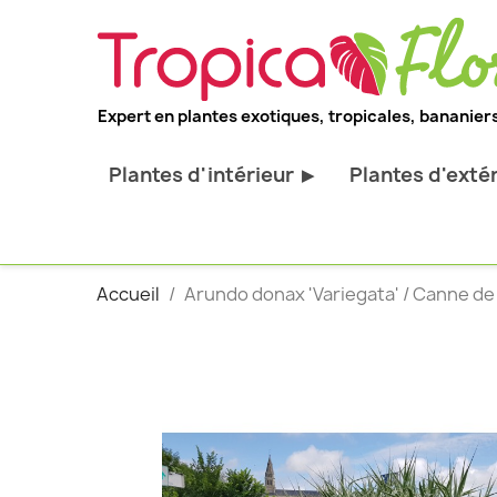
Expert en plantes exotiques, tropicales, bananiers
Plantes d'intérieur
Plantes d'exté
▶
Toutes les plantes d'intérieur
Toutes les pl
Plantes pour bureau
Bananiers ru
Accueil
Arundo donax 'Variegata' / Canne de
Palmier d'intérieur
Palmiers rus
Cactus & Succulentes
Orchidées ru
Sujets d'exception
Plantes et ar
décoratif
Plantes grim
Fourgères