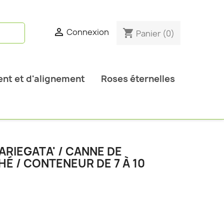

Connexion
shopping_cart
Panier
(0)
nt et d'alignement
Roses éternelles
RIEGATA' / CANNE DE
É / CONTENEUR DE 7 À 10