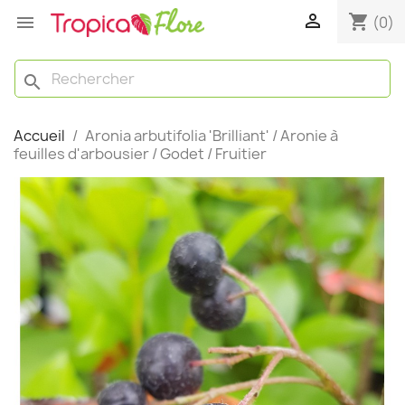

shopping_cart

(0)
search
Accueil
Aronia arbutifolia 'Brilliant' / Aronie à
feuilles d'arbousier / Godet / Fruitier