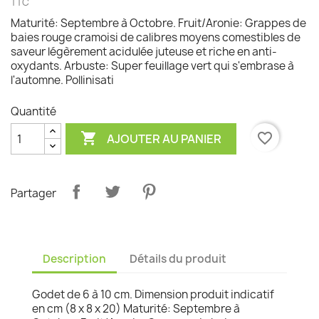
TTC
Maturité: Septembre à Octobre. Fruit/Aronie: Grappes de
baies rouge cramoisi de calibres moyens comestibles de
saveur légèrement acidulée juteuse et riche en anti-
oxydants. Arbuste: Super feuillage vert qui s'embrase à
l'automne. Pollinisati
Quantité

favorite_border
AJOUTER AU PANIER
Partager
Description
Détails du produit
Godet de 6 à 10 cm. Dimension produit indicatif
en cm (8 x 8 x 20) Maturité: Septembre à