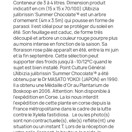
Conteneur de 3 à 4 litres. Dimension produit
indicatif en cm (15 x 15 x 70/100) L'Albizia
julibrissin 'Summer Chocolate'® est un arbre
d'ornement (4m x 3.5m) qui pousse en forme de
parasol. Il est idéal pour se protéger du soleil en
été. Son feuillage est caduc, de forme très
découpé et arbore un couleur rouge pourpre plus
au moins intense en fonction de la saison. Sa
floraison rose pâle apparaît en été, entre la mi juin
et la fin septembre. Cette sélection peut
supporter des froids jusqu'à -10/12°C quand le
sujet est bien installé. Point Culture Général:
L'Albizia julibrissin 'Summer Chocolate'® a été
obtenu par le Dr MASATO YOKOI (JAPON) en 1990.
Il a obtenu une Médaille d'Or au Plantarium de
Boskoop en 2006. Attention: Non disponible à
l'expédition en Corse. La loi nous interdit
l'expédition de cette plante en corse depuis la
France métropolitaine dans le cadre de la lutte
contre le Xylella fastidiosa. Le ou les photo(s)
sont non contractuelle(s), elle(s) reflète(nt) une
situation ou un instant T. Lors de la réception de