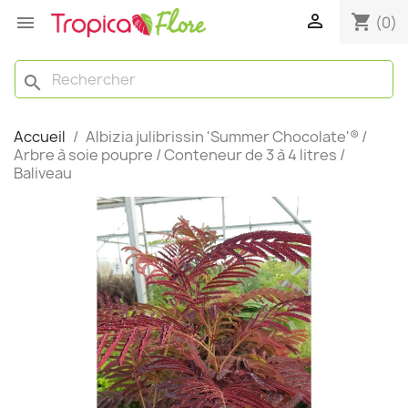

shopping_cart

(0)
search
Accueil
Albizia julibrissin 'Summer Chocolate'® /
Arbre à soie poupre / Conteneur de 3 à 4 litres /
Baliveau