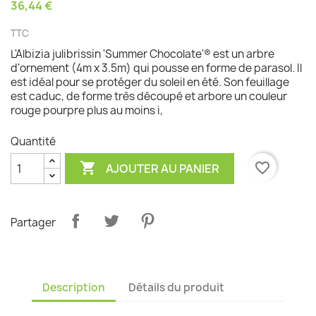
36,44 €
TTC
L'Albizia julibrissin 'Summer Chocolate'® est un arbre
d'ornement (4m x 3.5m) qui pousse en forme de parasol. Il
est idéal pour se protéger du soleil en été. Son feuillage
est caduc, de forme très découpé et arbore un couleur
rouge pourpre plus au moins i,
Quantité

favorite_border
AJOUTER AU PANIER
Partager
Description
Détails du produit