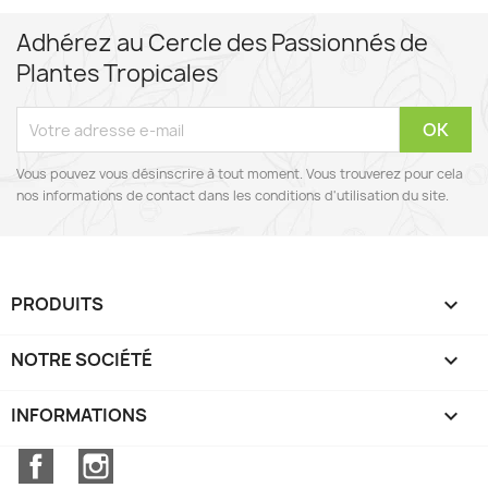
Adhérez au Cercle des Passionnés de
Plantes Tropicales
Vous pouvez vous désinscrire à tout moment. Vous trouverez pour cela
nos informations de contact dans les conditions d'utilisation du site.
PRODUITS

NOTRE SOCIÉTÉ

INFORMATIONS
keyboard_arrow_down
Facebook
Instagram