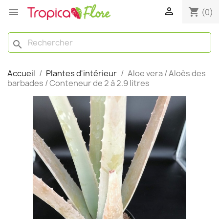

shopping_cart

(0)
search
Accueil
Plantes d'intérieur
Aloe vera / Aloès des
barbades / Conteneur de 2 à 2.9 litres