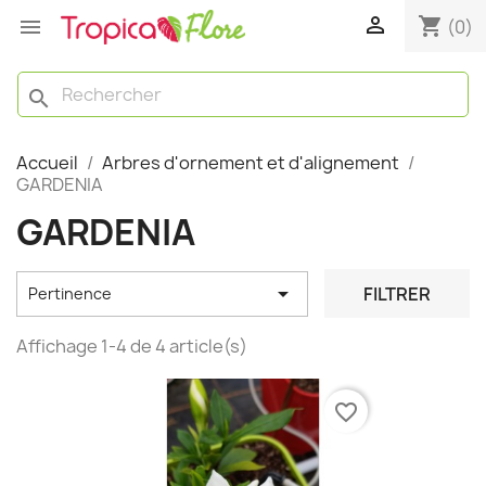

shopping_cart

(0)
search
Accueil
Arbres d'ornement et d'alignement
GARDENIA
GARDENIA

FILTRER
Pertinence
Affichage 1-4 de 4 article(s)
favorite_border