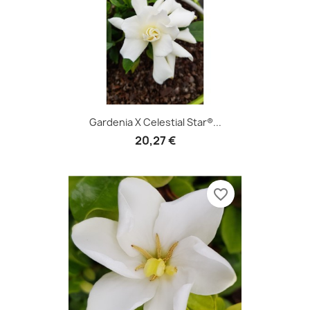
Gardenia X Celestial Star®...
20,27 €
favorite_border