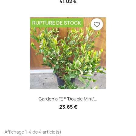
41,02 €
RUPTURE DE STOCK
favorite_border
Gardenia FE® 'Double Mint'...
23,65 €
Affichage 1-4 de 4 article(s)