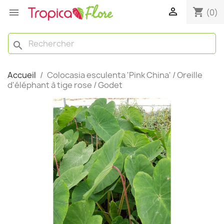

shopping_cart

(0)
search
Accueil
Colocasia esculenta 'Pink China' / Oreille
d'éléphant à tige rose / Godet