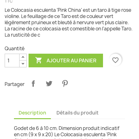
TTC
Le Colocasia esculenta 'Pink China' est un taro à tige rose
violine. Le feuillage de ce Taro est de couleur vert
légèrement pruineux et bleuté à nervure vert plus claire.
La racine de ce colocasia est comestible on l'appelle Taro.
La rusticité de c
Quantité

favorite_border
AJOUTER AU PANIER
Partager
Description
Détails du produit
Godet de 6 à 10 cm. Dimension produit indicatif
en cm (9 x 9 x 20) Le Colocasia esculenta 'Pink