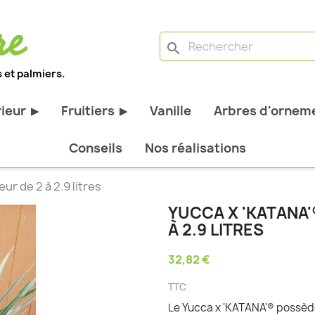
search
 et palmiers.
rieur
Fruitiers
Vanille
Arbres d'orneme
▶
▶
antes d'extérieur
Tous les fruitiers
Conseils
Nos réalisations
stiques
Arbres et arbustes fruitiers
ur de 2 à 2.9 litres
tiques
Agrumes
YUCCA X 'KATANA'®
stiques
Fruitiers nains
À 2.9 LITRES
bustes à feuillage
Fruitiers Colonnaires
32,82 €
pantes
TTC
Le Yucca x 'KATANA'® possèd