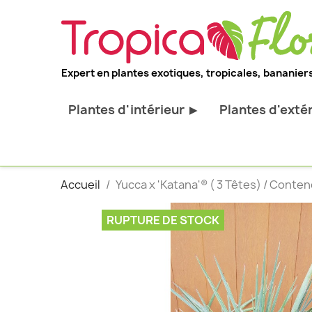
Expert en plantes exotiques, tropicales, bananiers
Plantes d'intérieur
Plantes d'exté
▶
Toutes les plantes d'intérieur
Toutes les pl
Plantes pour bureau
Bananiers ru
Accueil
Yucca x 'Katana'® ( 3 Têtes) / Contene
Palmier d'intérieur
Palmiers rus
Cactus & Succulentes
Orchidées ru
RUPTURE DE STOCK
Sujets d'exception
Plantes et ar
décoratif
Plantes grim
Fourgères