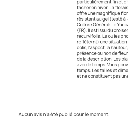
particulièrement fin et d
tacher en hiver. La florai
offre une magnifique flo
résistant au gel (testé à 
Culture Général: Le Yucc
(FR). Il est issu du crois
recurvifolia. La ou les ph
reflète(nt) une situation 
colis, l'aspect, la hauteur
présence ou non de fleurs
de la description. Les pla
avec le temps. Vous pouv
temps. Les tailles et dim
et ne constituent pas un
Aucun avis n'a été publié pour le moment.