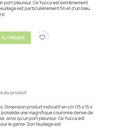
'un port pleureur. Ce Yucca est extrêmement
euillage est particulièrement fin et d'un bleu
e p
favorite_border
 AU PANIER
ls du produit
s. Dimension produit indicatif en cm (15 x 15 x
® possède une magnifique couronne dense de
nse, ainsi qu'un port pleureur. Ce Yucca est
r le genre. Son feuillage est