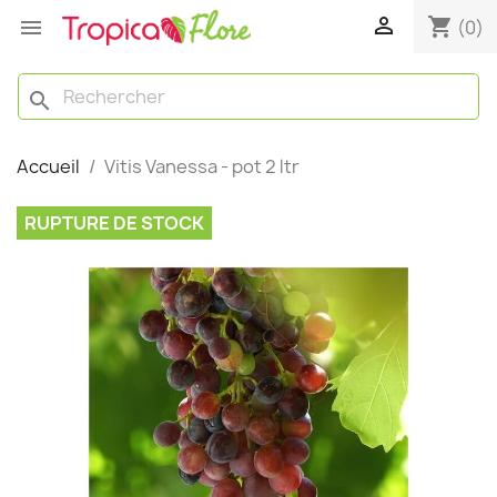

shopping_cart

(0)
search
Accueil
Vitis Vanessa - pot 2 ltr
RUPTURE DE STOCK