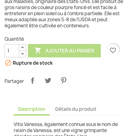
aux maladies, originaire des États-Unis. Elle produit de
gros raisins de couleur pourpre foncé et est facile à
entretenir en plein soleil ou à l'ombre partielle. Elle est
mieux adaptée aux zones 5-8 de l'USDA et peut
également être cultivée en conteneurs.
Quantité

favorite_border
AJOUTER AU PANIER

Rupture de stock
Partager
Description
Détails du produit
Vitis Vanessa, également connue sous le nom de
raisin de Vanessa, est une vigne grimpante