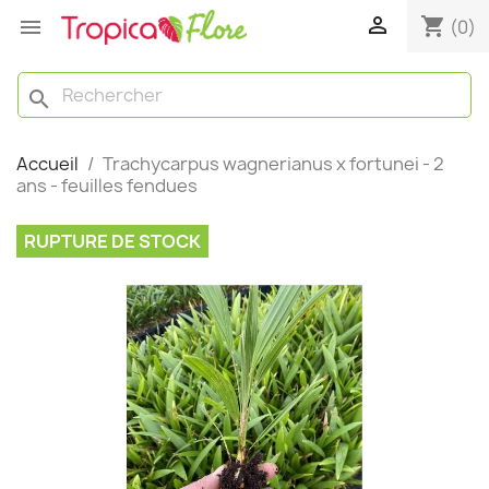

shopping_cart

(0)
search
Accueil
Trachycarpus wagnerianus x fortunei - 2
ans - feuilles fendues
RUPTURE DE STOCK