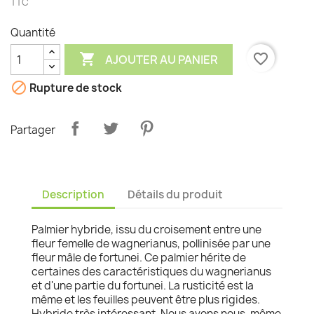
TTC
Quantité

favorite_border
AJOUTER AU PANIER

Rupture de stock
Partager
Description
Détails du produit
Palmier hybride, issu du croisement entre une
fleur femelle de wagnerianus, pollinisée par une
fleur mâle de fortunei. Ce palmier hérite de
certaines des caractéristiques du wagnerianus
et d'une partie du fortunei. La rusticité est la
même et les feuilles peuvent être plus rigides.
Hybride très intéressant. Nous avons nous-même