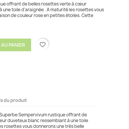
e offrant de belles rosettes verte à cœur
une toile d’araignée . A maturité les rosettes vous
aison de couleur rose en petites étoiles. Cette
favorite_border
 AU PANIER
ls du produit
s Superbe Sempervivum rustique offrant de
cœur duveteux blanc ressemblant à une toile
les rosettes vous donnerons une très belle