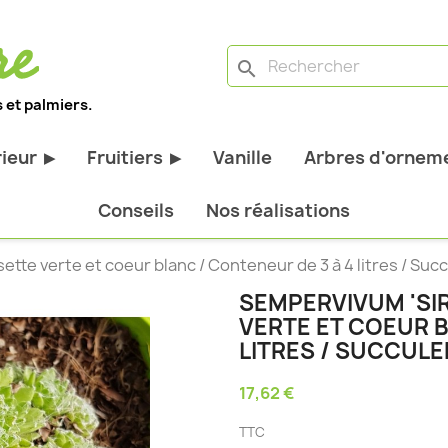
search
 et palmiers.
rieur
Fruitiers
Vanille
Arbres d'orneme
▶
▶
antes d'extérieur
Tous les fruitiers
Conseils
Nos réalisations
stiques
Arbres et arbustes fruitiers
ette verte et coeur blanc / Conteneur de 3 à 4 litres / Suc
tiques
Agrumes
SEMPERVIVUM 'SIR
stiques
Fruitiers nains
VERTE ET COEUR B
bustes à feuillage
Fruitiers Colonnaires
LITRES / SUCCUL
17,62 €
pantes
TTC