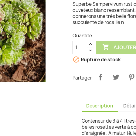
Superbe Sempervivum rustiqu
graminées
duveteux blanc ressemblant à 
donnerons une très belle flor
succulente de rocaille n
Quantité

AJOUTER

Rupture de stock
Partager
Description
Détai
Conteneur de 3 à 4 litre
belles rosettes verte à 
d’araignée . A maturité, 