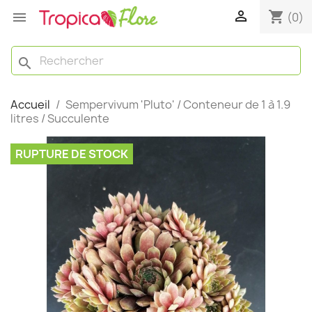

shopping_cart

(0)
search
Accueil
Sempervivum 'Pluto' / Conteneur de 1 à 1.9
litres / Succulente
RUPTURE DE STOCK