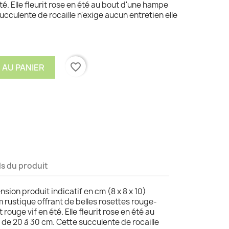
té. Elle fleurit rose en été au bout d'une hampe
ucculente de rocaille n'exige aucun entretien elle
favorite_border
 AU PANIER
ls du produit
sion produit indicatif en cm (8 x 8 x 10)
rustique offrant de belles rosettes rouge-
rouge vif en été. Elle fleurit rose en été au
 de 20 à 30 cm. Cette succulente de rocaille