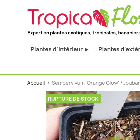
Expert en plantes exotiques, tropicales, bananiers
Plantes d'intérieur
Plantes d'exté
▶
Toutes les plantes d'intérieur
Toutes les pl
Plantes pour bureau
Bananiers ru
Accueil
Sempervivum 'Orange Glow' / Joubar
Palmier d'intérieur
Palmiers rus
Cactus & Succulentes
Orchidées ru
RUPTURE DE STOCK
Sujets d'exception
Plantes et ar
décoratif
Plantes grim
Fourgères