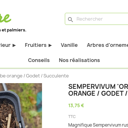
search
 et palmiers.
rieur
Fruitiers
Vanille
Arbres d'orneme
▶
▶
antes d'extérieur
Tous les fruitiers
Conseils
Nos réalisations
stiques
Arbres et arbustes fruitiers
be orange / Godet / Succulente
tiques
Agrumes
SEMPERVIVUM 'OR
stiques
Fruitiers nains
ORANGE / GODET 
bustes à feuillage
Fruitiers Colonnaires
13,75 €
pantes
TTC
Magnifique Sempervivum rusti