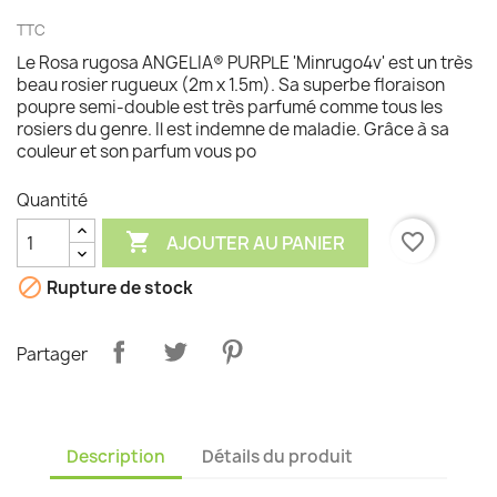
TTC
Le Rosa rugosa ANGELIA® PURPLE 'Minrugo4v' est un très
beau rosier rugueux (2m x 1.5m). Sa superbe floraison
poupre semi-double est très parfumé comme tous les
rosiers du genre. Il est indemne de maladie. Grâce à sa
couleur et son parfum vous po
Quantité

favorite_border
AJOUTER AU PANIER

Rupture de stock
Partager
Description
Détails du produit