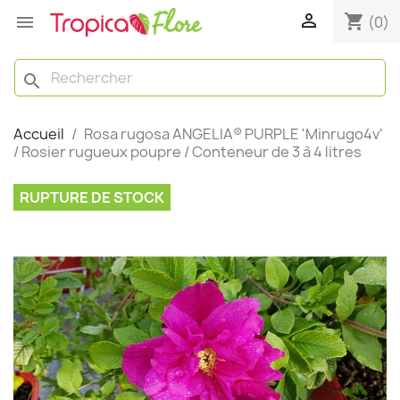

shopping_cart

(0)
search
Accueil
Rosa rugosa ANGELIA® PURPLE 'Minrugo4v'
/ Rosier rugueux poupre / Conteneur de 3 à 4 litres
RUPTURE DE STOCK