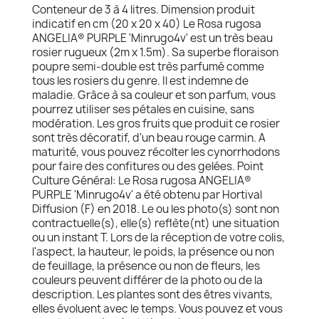
Conteneur de 3 à 4 litres. Dimension produit
indicatif en cm (20 x 20 x 40) Le Rosa rugosa
ANGELIA® PURPLE 'Minrugo4v' est un très beau
rosier rugueux (2m x 1.5m). Sa superbe floraison
poupre semi-double est très parfumé comme
tous les rosiers du genre. Il est indemne de
maladie. Grâce à sa couleur et son parfum, vous
pourrez utiliser ses pétales en cuisine, sans
modération. Les gros fruits que produit ce rosier
sont très décoratif, d'un beau rouge carmin. A
maturité, vous pouvez récolter les cynorrhodons
pour faire des confitures ou des gelées. Point
Culture Général: Le Rosa rugosa ANGELIA®
PURPLE 'Minrugo4v' a été obtenu par Hortival
Diffusion (F) en 2018. Le ou les photo(s) sont non
contractuelle(s), elle(s) reflète(nt) une situation
ou un instant T. Lors de la réception de votre colis,
l'aspect, la hauteur, le poids, la présence ou non
de feuillage, la présence ou non de fleurs, les
couleurs peuvent différer de la photo ou de la
description. Les plantes sont des êtres vivants,
elles évoluent avec le temps. Vous pouvez et vous