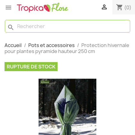

shopping_cart

(0)
search
Accueil
Pots et accessoires
Protection hivernale
pour plantes pyramide hauteur 250 cm
RUPTURE DE STOCK