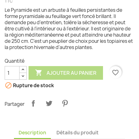
TTC
Le Pyramide est un arbuste à feuilles persistantes de
forme pyramidale au feuillage vert foncé brillant. Il
demande peu d'entretien, tolère la sécheresse et peut
être cultivé à l'intérieur ou à l'extérieur. Il est originaire de
la région méditerranéenne et peut atteindre une hauteur
de 250 cm. C'est un peuplier de choix pour les topiaires et
la protection hivernale d'autres plantes.
Quantité

favorite_border
AJOUTER AU PANIER

Rupture de stock
Partager
Description
Détails du produit