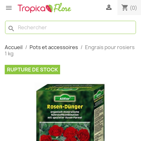

shopping_cart

(0)
search
Accueil
Pots et accessoires
Engrais pour rosiers
1 kg
RUPTURE DE STOCK