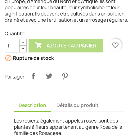
d'Europe, d'Amérique du Nord et d'Afrique. Ils sont
populaires pour leur beauté, leur symbolisme et leur
signification. Ils peuvent être cultivés dans un sol bien
drainé et avec une fertilisation et un arrosage réguliers.
Quantité

favorite_border
AJOUTER AU PANIER

Rupture de stock
Partager
Description
Détails du produit
Les rosiers, également appelés roses, sont des
plantes à fleurs appartenant au genre Rosa de la
famille des Rosaceae.