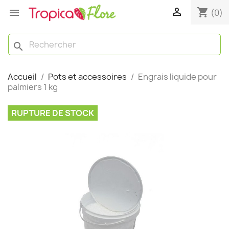

shopping_cart

(0)
search
Accueil
Pots et accessoires
Engrais liquide pour
palmiers 1 kg
RUPTURE DE STOCK