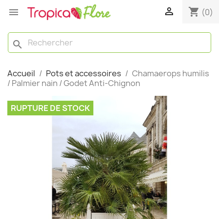

shopping_cart

(0)
search
Accueil
Pots et accessoires
Chamaerops humilis
/ Palmier nain / Godet Anti-Chignon
RUPTURE DE STOCK