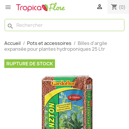

shopping_cart

(0)
search
Accueil
Pots et accessoires
Billes d'argile
expansée pour plantes hydroponiques 25 Ltr
RUPTURE DE STOCK