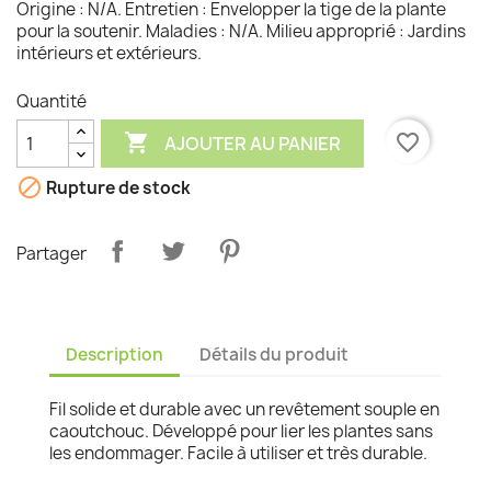
Origine : N/A. Entretien : Envelopper la tige de la plante
pour la soutenir. Maladies : N/A. Milieu approprié : Jardins
intérieurs et extérieurs.
Quantité

favorite_border
AJOUTER AU PANIER

Rupture de stock
Partager
Description
Détails du produit
Fil solide et durable avec un revêtement souple en
caoutchouc. Développé pour lier les plantes sans
les endommager. Facile à utiliser et très durable.