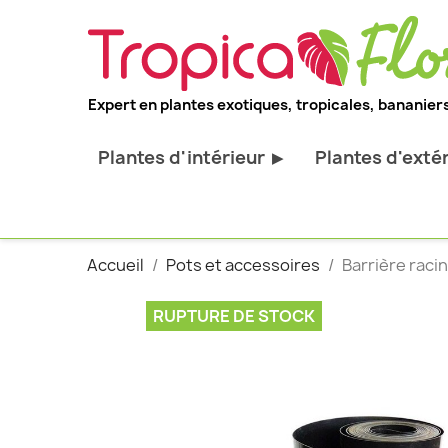
Expert en plantes exotiques, tropicales, bananiers
Plantes d'intérieur
Plantes d'exté
▶
Toutes les plantes d'intérieur
Toutes les pl
Plantes pour bureau
Bananiers ru
Accueil
Pots et accessoires
Barrière raci
Palmier d'intérieur
Palmiers rus
Cactus & Succulentes
Orchidées ru
RUPTURE DE STOCK
Sujets d'exception
Plantes et ar
décoratif
Plantes grim
Fourgères