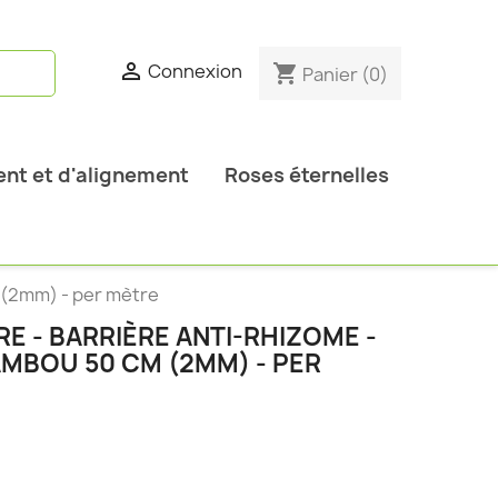

Connexion
shopping_cart
Panier
(0)
nt et d'alignement
Roses éternelles
m (2mm) - per mètre
RE - BARRIÈRE ANTI-RHIZOME -
AMBOU 50 CM (2MM) - PER