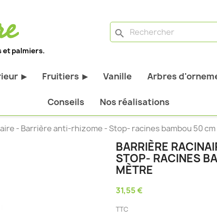
search
 et palmiers.
rieur
Fruitiers
Vanille
Arbres d'orneme
▶
▶
antes d'extérieur
Tous les fruitiers
Conseils
Nos réalisations
stiques
Arbres et arbustes fruitiers
naire - Barrière anti-rhizome - Stop- racines bambou 50 c
tiques
Agrumes
BARRIÈRE RACINAI
stiques
Fruitiers nains
STOP- RACINES B
bustes à feuillage
Fruitiers Colonnaires
MÈTRE
31,55 €
pantes
TTC