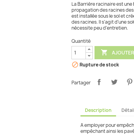
La Barrière racinaire est une
graminées
propagation des racines des 
est installée sous le sol et c
des racines. Il s'agit d'une 
nécessite peu d'entretien.
Quantité

AJOUTER

Rupture de stock
Partager
Description
Détai
A employer pour empêcher
empêchant ainsi les pavés