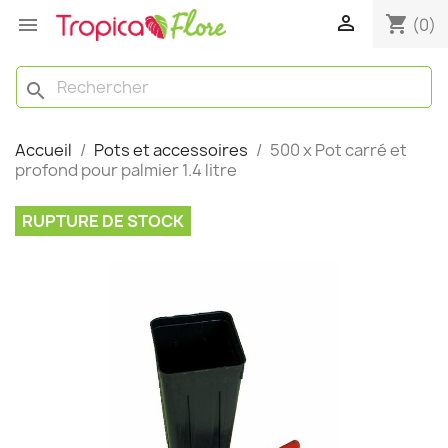

shopping_cart

(0)
search
Accueil
Pots et accessoires
500 x Pot carré et
profond pour palmier 1.4 litre
RUPTURE DE STOCK