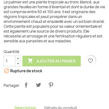
Le palmier est une plante tropicale au tronc élancé, aux
grandes feuilles en forme d'éventail et dont la durée de vie
est comprise entre 50 et 100 ans. Il est originaire des
régions tropicales et peut prospérer dans un
environnement chaud et ensoleillé avec un sol bien drainé.
Cette plante est populaire pour sa valeur ornementale et
est également une source de divers produits. Elle
nécessite un arrosage et une fertilisation réguliers et est
sensible aux parasites et aux maladies.
Quantité

favorite_border
AJOUTER AU PANIER

Rupture de stock
Partager
Description
Détails du produit