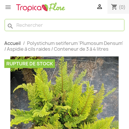

shopping_cart

(0)
search
Accueil
Polystichum setiferum 'Plumosum Densum'
/ Aspidie à cils raides / Conteneur de 3 à 4 litres
RUPTURE DE STOCK