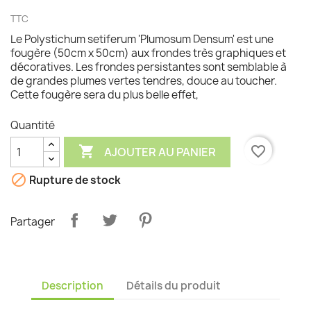
TTC
Le Polystichum setiferum 'Plumosum Densum' est une
fougère (50cm x 50cm) aux frondes très graphiques et
décoratives. Les frondes persistantes sont semblable à
de grandes plumes vertes tendres, douce au toucher.
Cette fougère sera du plus belle effet,
Quantité

favorite_border
AJOUTER AU PANIER

Rupture de stock
Partager
Description
Détails du produit