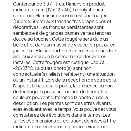
Conteneur de 3 à 4 litres. Dimension produit
indicatif en cm (12 x 12 x 40) Le Polystichum
setiferum 'Plumosum Densum' est une fougère
(50cm x 50cm) aux frondes très graphiques et
décoratives. Les frondes persistantes sont
semblable à de grandes plumes vertes tendres,
douce au toucher. Cette fougère sera du plus
belle effet dans un massif de vivace, en pot ou en
jardinière. Elle supporte très bien les sols lourds et
argileux ainsi que la concurrence des arbres
installés. Cette fougère est rustique jusqu'à
-20/23°C. La ou les photo(s) sont non
contractuelle(s), elle(s) reflète(nt) une situation
ou un instant T. Lors de la réception de votre colis,
l'aspect, la hauteur, le poids, la présence ou non
de feuillage, la présence ou non de fleurs, les
couleurs peuvent différer de la photo ou de la
description. Les plantes sont des êtres vivants,
elles évoluent avec le temps. Vous pouvez et vous
constaterez des évolutions dans le temps. Les
tailles et dimensions du colis sont données à titre
indicatif et ne constituent pas une exactitude.