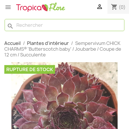

shopping_cart

(0)
search
Accueil
Plantes d'intérieur
Sempervivum CHICK
CHARMS® 'Butterscotch baby' / Joubarbe / Coupe de
12 cm / Succulente
RUPTURE DE STOCK