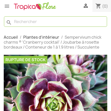

shopping_cart

(0)
search
Accueil
Plantes d'intérieur
Sempervivum chick
charms ® 'Cranberry cocktail' / Joubarbe à rosette
bordeaux / Conteneur de 1 à 1.9 litres / Succulente
RUPTURE DE STOCK