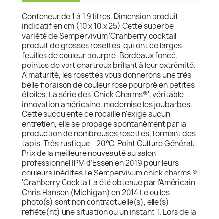
Conteneur de 1 à 1.9 litres. Dimension produit
indicatif en cm (10 x 10 x 25) Cette superbe
variété de Sempervivum 'Cranberry cocktail'
produit de grosses rosettes qui ont de larges
feuilles de couleur pourpre-Bordeaux foncé,
peintes de vert chartreux brillant à leur extrémité.
A maturité, les rosettes vous donnerons une très
belle floraison de couleur rose pourpré en petites
étoiles. La série des 'Chick Charms®', véritable
innovation américaine, modernise les joubarbes.
Cette succulente de rocaille n'exige aucun
entretien, elle se propage spontanément par la
production de nombreuses rosettes, formant des
tapis. Très rustique - 20°C. Point Culture Général:
Prix de la meilleure nouveauté au salon
professionnel IPM d’Essen en 2019 pour leurs
couleurs inédites Le Sempervivum chick charms ®
'Cranberry Cocktail' a été obtenue par l'Américain
Chris Hansen (Michigan) en 2014 Le ou les
photo(s) sont non contractuelle(s), elle(s)
reflète(nt) une situation ou un instant T. Lors de la