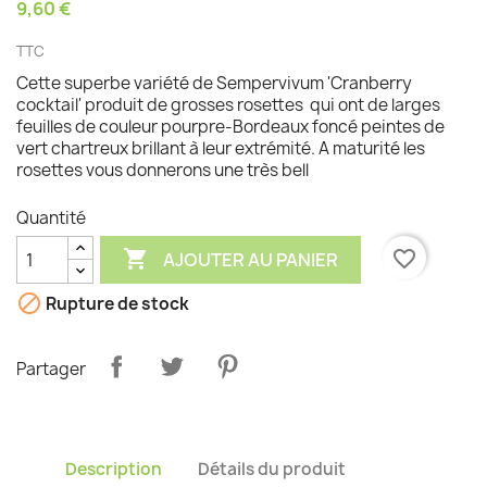
9,60 €
TTC
Cette superbe variété de Sempervivum 'Cranberry
cocktail' produit de grosses rosettes qui ont de larges
feuilles de couleur pourpre-Bordeaux foncé peintes de
vert chartreux brillant à leur extrémité. A maturité les
rosettes vous donnerons une très bell
Quantité

favorite_border
AJOUTER AU PANIER

Rupture de stock
Partager
Description
Détails du produit